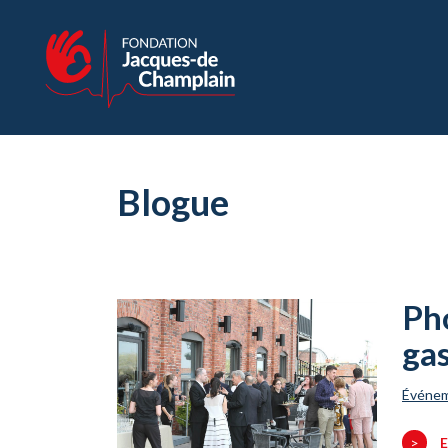
Blogue
Pho
ga
Événe
>
E