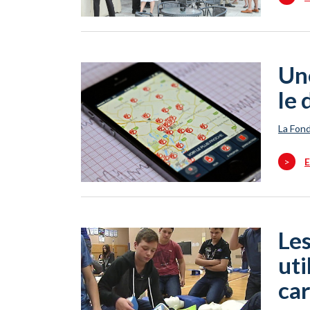
Un
le 
La Fond
>
E
Les
uti
ca