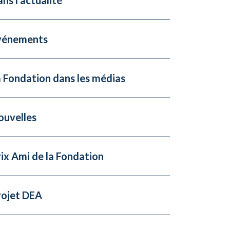
vénements
 Fondation dans les médias
ouvelles
ix Ami de la Fondation
rojet DEA