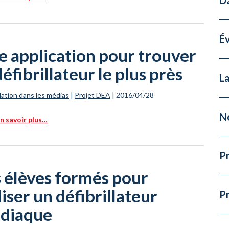
É
e application pour trouver
défibrillateur le plus près
La
ation dans les médias
|
Projet DEA
|
2016/04/28
N
n savoir plus…
Pr
 élèves formés pour
liser un défibrillateur
P
rdiaque