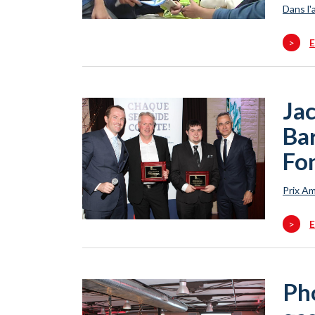
Dans l'
>
E
Jac
Bar
Fo
Prix Am
>
E
Pho