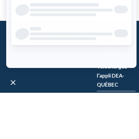
Qu’est-ce
qu’un DEA?
Accès DEA
Téléchargez
l’appli DEA-
QUÉBEC
Enregistrez un
DEA
P