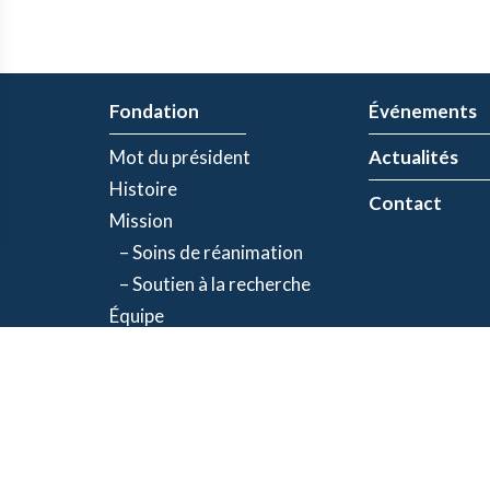
Fondation
Événements
Mot du président
Actualités
Histoire
Contact
Mission
– Soins de réanimation
– Soutien à la recherche
Équipe
Partenaires
olitique de confidentialité
| Numéro d'organisme de bienfaisance: 843634064RR00
©2026 Fondation Jacques-de Champlain. Tous droits réservés.
Une réalisation d’
Exolnet
et
C4 Communications