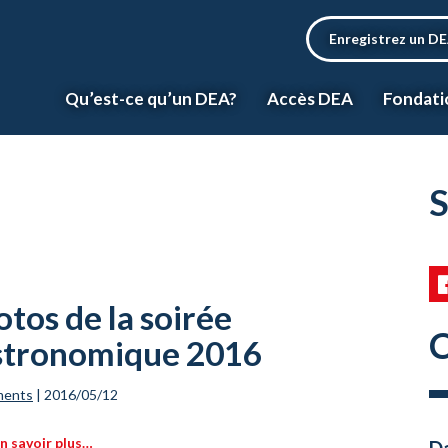
Enregistrez un D
Qu’est-ce qu’un DEA?
Accès DEA
Fondati
S
tos de la soirée
C
stronomique 2016
ments
|
2016/05/12
n savoir plus…
Da