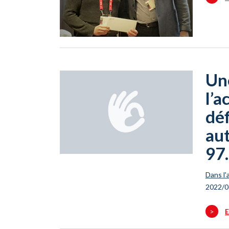
Une
l’a
déf
au
97.
Dans l'
2022/0
>
E