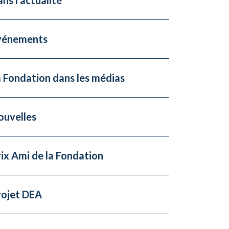
vénements
 Fondation dans les médias
ouvelles
ix Ami de la Fondation
rojet DEA