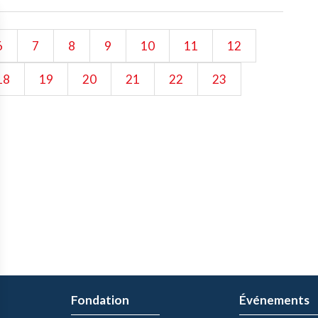
6
7
8
9
10
11
12
18
19
20
21
22
23
Fondation
Événements