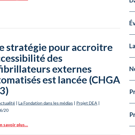
É
 stratégie pour accroitre
La
ccessibilité des
ibrillateurs externes
N
tomatisés est lancée (CHGA
3)
Pr
actualité
|
La Fondation dans les médias
|
Projet DEA
|
6/20
P
n savoir plus…