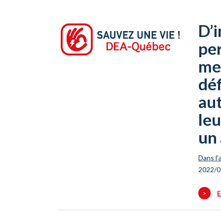
D’
pe
mei
déf
au
leu
un 
Dans l'
2022/0
>
E