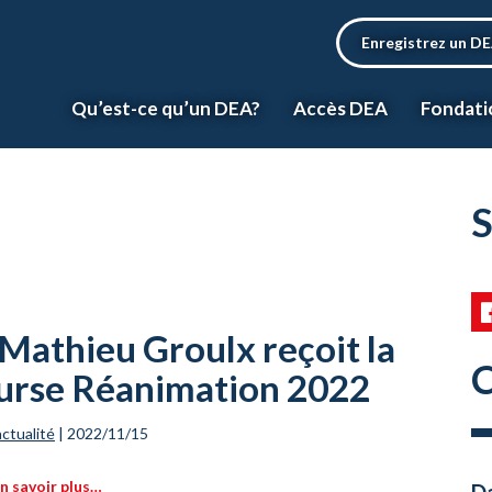
Enregistrez un D
Qu’est-ce qu’un DEA?
Accès DEA
Fondati
S
Mathieu Groulx reçoit la
C
urse Réanimation 2022
actualité
|
2022/11/15
n savoir plus…
Da