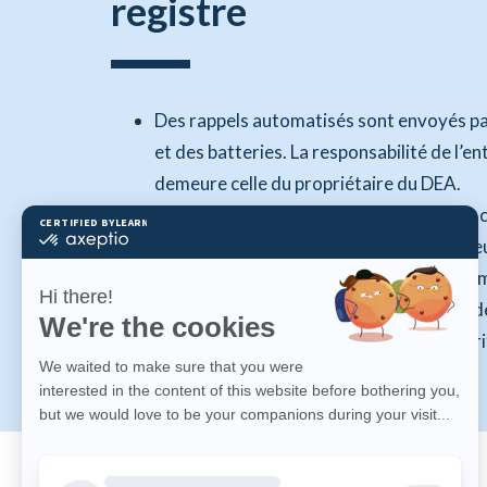
registre
Des rappels automatisés sont envoyés par
et des batteries. La responsabilité de l’
demeure celle du propriétaire du DEA.
La mise à jour annuelle des informations
responsables des DEA à vérifier s’il y a l
rappel concernant l’importance de la for
Vous contribuez à améliorer l’efficacité d
préhospitalier. Qui sait ? Votre DEA inscr