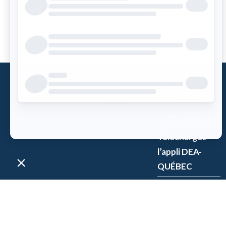
Qu’est-ce
qu’un DEA?
Accès DEA
Téléchargez
l’appli DEA-
QUÉBEC
Enregistrez un
DEA