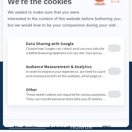
Qu’est-ce
Fondation
qu’un DEA?
Mot du président
Accès DEA
Histoire
Mission
Téléchargez
– Soins de réanimation
l’appli DEA-
– Soutien à la
QUÉBEC
recherche