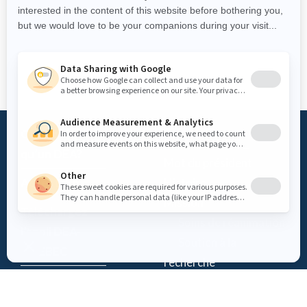
Qu’est-ce
Fondation
qu’un DEA?
Mot du président
Accès DEA
Histoire
Mission
Téléchargez
– Soins de réanimation
l’appli DEA-
– Soutien à la
QUÉBEC
recherche
Enregistrez un
Équipe
DEA
Partenaires