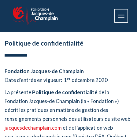
Toggle
navigat
Politique de confidentialité
Fondation Jacques-de Champlain
er
Date d’entrée en vigueur: 1
décembre 2020
La présente
Politique de confidentialité
de la
Fondation Jacques-de Champlain (la « Fondation »)
décrit les pratiques en matière de gestion des
renseignements personnels des utilisateurs du site web
jacquesdechamplain.com
et de l’application web
dea.jacquesdechamplain.com (Registre DEA-Québec)