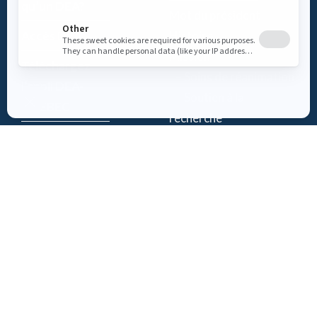
qu’un DEA?
Mot du président
Accès DEA
Histoire
Mission
Téléchargez
– Soins de réanimation
l’appli DEA-
– Soutien à la
QUÉBEC
recherche
Enregistrez un
Équipe
DEA
Partenaires
Événements
Suivez-nous
Actualités
Contact
Politique de confidentialité
| Numéro d'organisme de