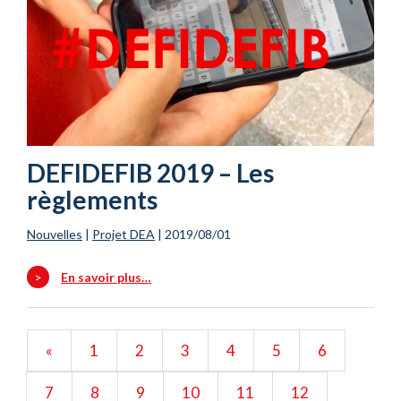
DEFIDEFIB 2019 – Les
règlements
Nouvelles
|
Projet DEA
|
2019/08/01
>
En savoir plus…
«
1
2
3
4
5
6
7
8
9
10
11
12