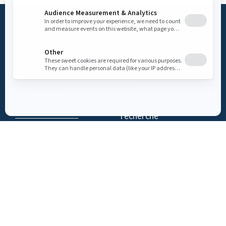
Qu’est-ce
Fondation
qu’un DEA?
Mot du président
Accès DEA
Histoire
Mission
Téléchargez
– Soins de réanimation
l’appli DEA-
– Soutien à la
QUÉBEC
recherche
Enregistrez un
Équipe
DEA
Partenaires
Événements
Suivez-nous
Actualités
Contact