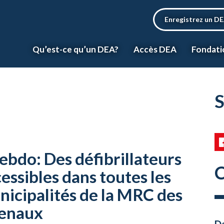
Enregistrez un D
Qu’est-ce qu’un DEA?
Accès DEA
Fondati
S
ebdo: Des défibrillateurs
C
essibles dans toutes les
icipalités de la MRC des
enaux
Da