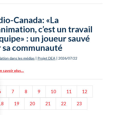
dio-Canada: «La
nimation, c’est un travail
quipe» : un joueur sauvé
r sa communauté
ation dans les médias
|
Projet DEA
|
2026/07/22
n savoir plus…
6
7
8
9
10
11
12
18
19
20
21
22
23