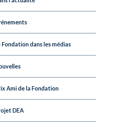
vénements
 Fondation dans les médias
ouvelles
ix Ami de la Fondation
rojet DEA