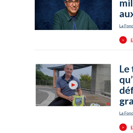
mil
au
La Fond
>
E
Le 
qu’
déf
gra
La Fond
>
E