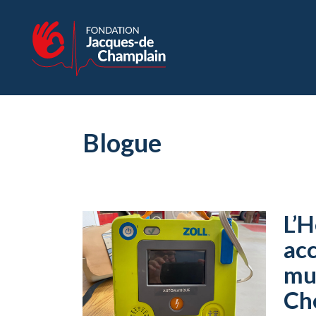
Blogue
L’H
acc
mun
Ch