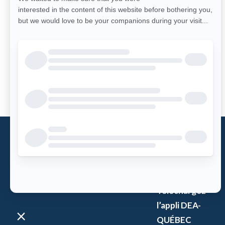
24
25
26
»
Qu’est-ce
qu’un DEA?
Accès DEA
Téléchargez
l’appli DEA-
QUÉBEC