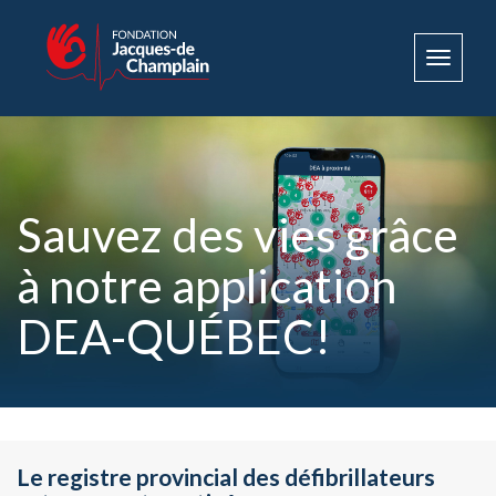
Toggle
navigat
Sauvez des vies grâce
à notre application
DEA-QUÉBEC!
Le registre provincial des défibrillateurs