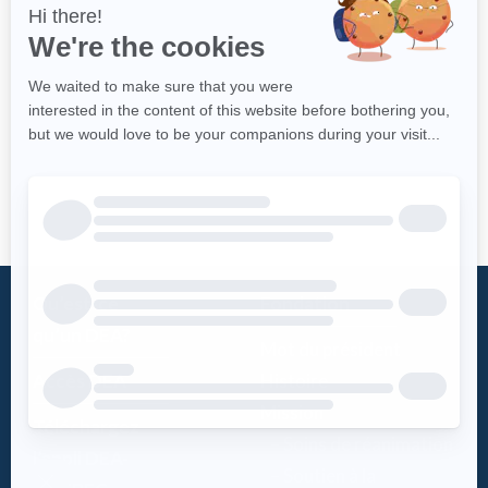
Qu’est-ce
Fondation
qu’un DEA?
Mot du président
Accès DEA
Histoire
Mission
Téléchargez
– Soins de réanimation
l’appli DEA-
– Soutien à la