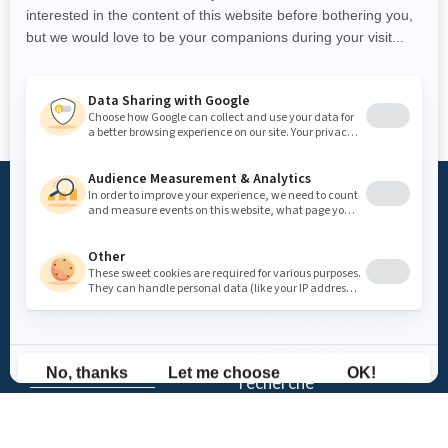
Qu’est-ce
Fondation
qu’un DEA?
Mot du président
Accès DEA
Histoire
Mission
Téléchargez
– Soins de réanimation
l’appli DEA-
– Soutien à la
QUÉBEC
recherche
Enregistrez un
Équipe
DEA
Partenaires