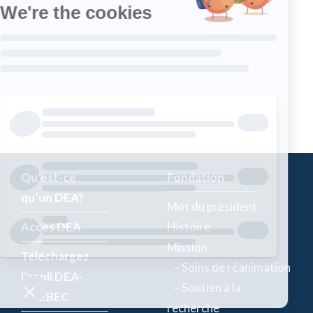
Qu’est-ce
Fondation
qu’un DEA?
Mot du président
Accès DEA
Histoire
Mission
Téléchargez
– Soins de réanimation
l’appli DEA-
– Soutien à la
QUÉBEC
recherche