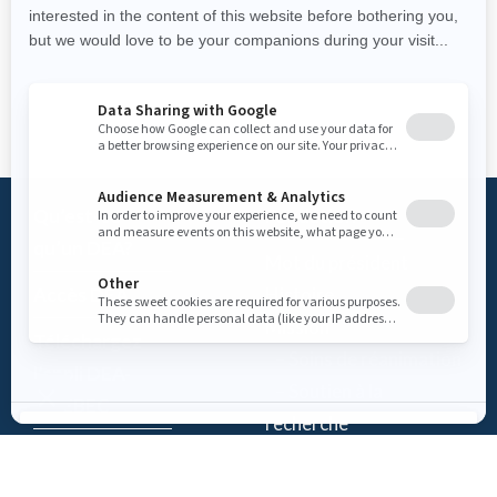
Qu’est-ce
Fondation
qu’un DEA?
Mot du président
Accès DEA
Histoire
Mission
Téléchargez
– Soins de réanimation
l’appli DEA-
– Soutien à la
QUÉBEC
recherche
Enregistrez un
Équipe
DEA
Partenaires