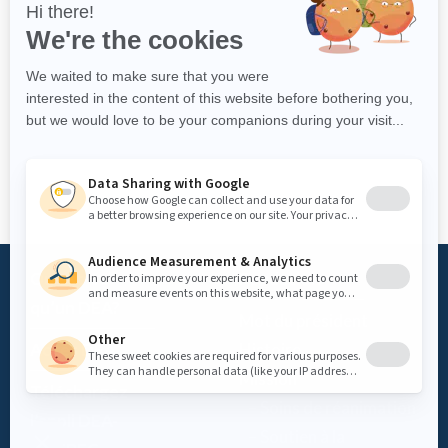
Qu’est-ce
Fondation
qu’un DEA?
Mot du président
Accès DEA
Histoire
Mission
Téléchargez
– Soins de réanimation
l’appli DEA-
– Soutien à la