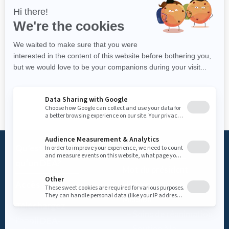
Qu’est-ce
Fondation
qu’un DEA?
Mot du président
Accès DEA
Histoire
Mission
Téléchargez
– Soins de réanimation
l’appli DEA-
– Soutien à la