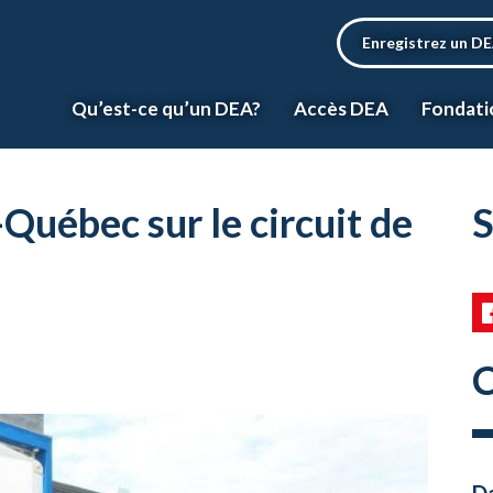
Enregistrez un D
Qu’est-ce qu’un DEA?
Accès DEA
Fondati
Québec sur le circuit de
S
C
Da