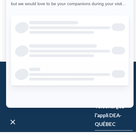
Qu’est-ce
qu’un DEA?
Accès DEA
Téléchargez
l’appli DEA-
QUÉBEC