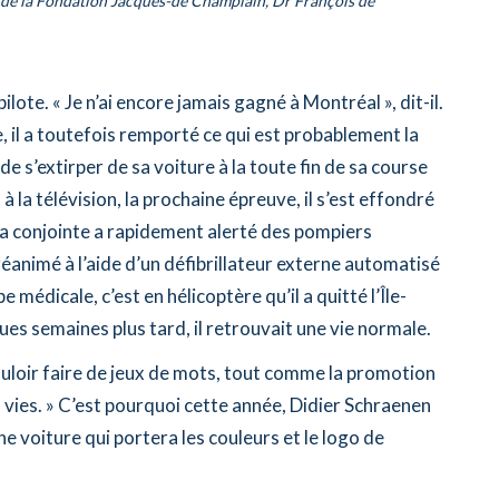
t de la Fondation Jacques-de Champlain, Dr François de
pilote. « Je n’ai encore jamais gagné à Montréal », dit-il.
 il a toutefois remporté ce qui est probablement la
t de s’extirper de sa voiture à la toute fin de sa course
à la télévision, la prochaine épreuve, il s’est effondré
 Sa conjointe a rapidement alerté des pompiers
 réanimé à l’aide d’un défibrillateur externe automatisé
 médicale, c’est en hélicoptère qu’il a quitté l’Île-
es semaines plus tard, il retrouvait une vie normale.
ouloir faire de jeux de mots, tout comme la promotion
 vies. » C’est pourquoi cette année, Didier Schraenen
e voiture qui portera les couleurs et le logo de