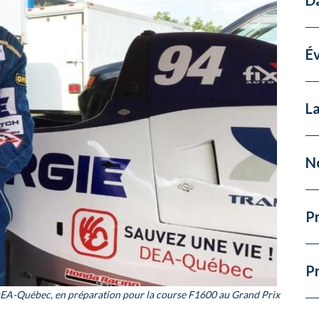
É
La
N
Pr
P
DEA-Québec, en préparation pour la course F1600 au Grand Prix