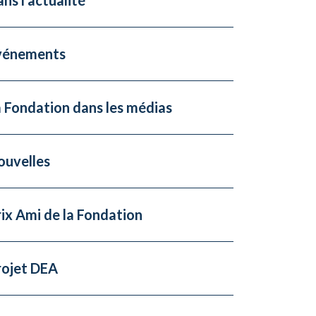
vénements
 Fondation dans les médias
ouvelles
ix Ami de la Fondation
rojet DEA