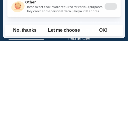
Accès DEA
Histoire
Mission
Téléchargez
– Soins de réanimation
l’appli DEA-
– Soutien à la
QUÉBEC
recherche
Enregistrez un
Équipe
DEA
Partenaires
Événements
Suivez-nous
Actualités
Contact
Politique de confidentialité
| Numéro d'organisme de
bienfaisance: 843634064RR0001