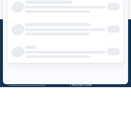
Qu’est-ce
Fondation
qu’un DEA?
Mot du président
Accès DEA
Histoire
Mission
Téléchargez
– Soins de réanimation
l’appli DEA-
– Soutien à la
QUÉBEC
recherche
Enregistrez un
Équipe
DEA
Partenaires
Événements
Suivez-nous
Actualités