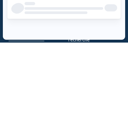
Accès DEA
Histoire
Mission
Téléchargez
– Soins de réanimation
l’appli DEA-
– Soutien à la
QUÉBEC
recherche
Enregistrez un
Équipe
DEA
Partenaires
Événements
Suivez-nous
Actualités
Contact
Politique de confidentialité
| Numéro d'organisme de
bienfaisance: 843634064RR0001