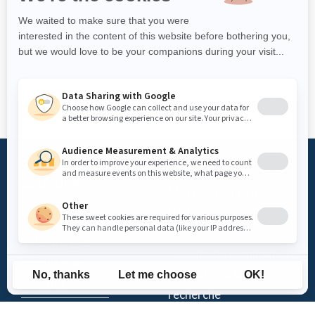
Qu’est-ce
Fondation
qu’un DEA?
Mot du président
Accès DEA
Histoire
Mission
Téléchargez
– Soins de réanimation
l’appli DEA-
– Soutien à la
QUÉBEC
recherche
Enregistrez un
Équipe