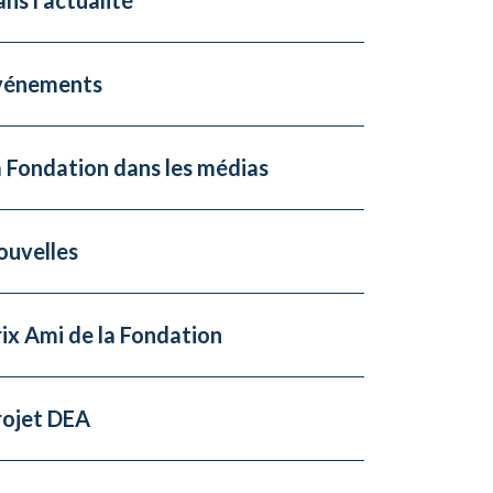
vénements
 Fondation dans les médias
ouvelles
ix Ami de la Fondation
rojet DEA