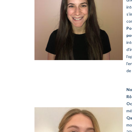
int
s’i
co
Po
po
int
d’i
l’o
l’e
de 
No
Rô
Oc
mé
Qu
mon
20