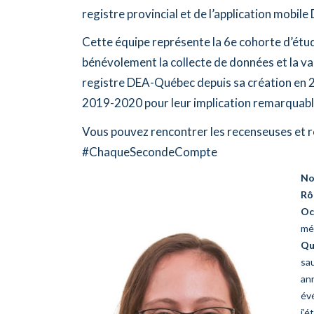
registre provincial et de l’application mobi
Cette équipe représente la 6e cohorte d’étu
bénévolement la collecte de données et la va
registre DEA-Québec depuis sa création en 2
2019-2020 pour leur implication remarquable
Vous pouvez rencontrer les recenseuses et r
#ChaqueSecondeCompte
No
Rô
Oc
méd
Qu
sa
ann
évé
j’é