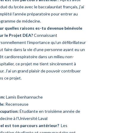
dué du lycée avec le baccalauréat français, j’ai
mplété l’année préparatoire pour entrer au
ogramme de médecine.
ur quelles raisons es-tu devenue bénévole
ur le Projet DEA?
Connaissant
sonnellement l’importance qu’un défibrillateur
t faire dans la vie d’une personne ayant eu un
êt cardiorespiratoire dans un milieu non-
pitalier, ce projet me tient sincèrement à
r. J’ai un grand plaisir de pouvoir contribuer
s ce projet.
m:
Lamis Benhannache
le:
Recenseuse
cupation:
Étudiante en troisième année de
ecine à l’Université Laval
el est ton parcours antérieur?
Les
plication étudiante et communautaire ont