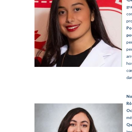
gra
co
pr
Po
po
per
peu
arr
hos
cœu
dan
No
Rô
Oc
méd
Qu
im