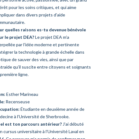
érêt pour les soins critiques, et qui aime
mpliquer dans divers projets d’aide
mmunautaire.
ur quelles raisons es-tu devenue bénévole
ur le projet DEA?
Le projet DEA m’a
erpellée par l’idée moderne et pertinente
ntégrer la technologie à grande échelle dans
ptique de sauver des vies, ainsi que par
ntraide qu’il suscite entre citoyens et soignants
première ligne.
m:
Esther Marineau
le:
Recenseuse
cupation:
Étudiante en deuxième année de
decine à l’Université de Sherbrooke.
el est ton parcours antérieur?
J’ai débuté
 cursus universitaire à l’Université Laval en
16. Ce parcours m’a permis de confirmer mon