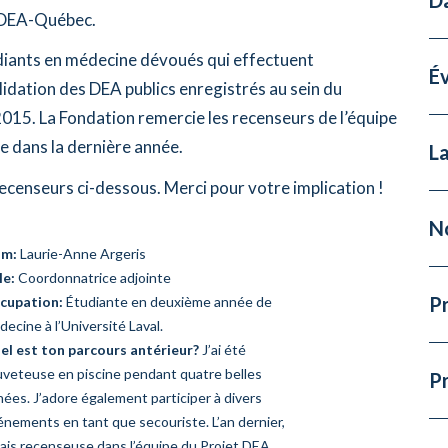
le DEA-Québec.
diants en médecine dévoués qui effectuent
É
lidation des DEA publics enregistrés au sein du
015. La Fondation remercie les recenseurs de l’équipe
 dans la dernière année.
La
ecenseurs ci-dessous. Merci pour votre implication !
N
m:
Laurie-Anne Argeris
le:
Coordonnatrice adjointe
Pr
cupation:
Étudiante en deuxième année de
ecine à l’Université Laval.
el est ton parcours antérieur
?
J’ai été
uveteuse en piscine pendant quatre belles
P
ées. J’adore également participer à divers
nements en tant que secouriste. L’an dernier,
tais recenseuse dans l’équipe du Projet DEA.