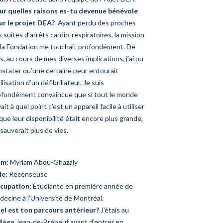
ur quelles raisons es-tu devenue bénévole
ur le projet DEA?
Ayant perdu des proches
 suites d’arrêts cardio-respiratoires, la mission
 la Fondation me touchait profondément. De
s, au cours de mes diverses implications, j’ai pu
nstater qu’une certaine peur entourait
tilisation d’un défibrillateur. Je suis
ofondément convaincue que si tout le monde
ait à quel point c’est un appareil facile à utiliser
que leur disponibilité était encore plus grande,
sauverait plus de vies.
m:
Myriam Abou-Ghazaly
le:
Recenseuse
cupation:
Étudiante en première année de
ecine à l’Université de Montréal.
el est ton parcours antérieur?
J’étais au
llège Jean-de-Brébeuf avant d’entrer en