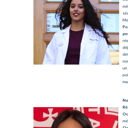
mé
séc
Mo
Po
po
rée
déj
dé
nou
un 
poi
ma
No
Rô
Oc
méd
Qu