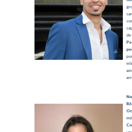
gr
ca
com
ca
de 
Po
po
po
m’i
amé
arr
No
Rô
Oc
méd
Co
un