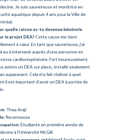
decine. Je suis sauveteuse et monitrice en
urité aquatique depuis 4 ans pour la Ville de
ntréal.
ur quelle raison es-tu devenue bénévole
ur le projet DEA?
Cette cause me tient
llement à cœur. En tant que sauveteuse, j’ai
à eu à intervenir auprès d’une personne en
tresse cardiorespiratoire. Fort heureusement,
s avions un DEA sur place., installé seulement
an auparavant. Cela m’a fait réaliser à quel
nt il est important d’avoir un DEA à portée de
in.
m:
Thea Araji
le:
Recenseuse
cupation:
Étudiante en première année de
ecine à l’Université McGill.
el est ton parcours antérieur?
Après avoir