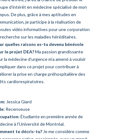
oupe d’intérêt en médecine spécialisé de mon
mpus. De plus, grâce à mes aptitudes en
munication, je participe à la réalisation de
psules vidéo informatives pour une corporation
recherche sur les maladies héréditaires.
ur quelles raisons es-tu devenu bénévole
ur le projet DEA?
Ma passion grandissante
ur la médecine d’urgence m’a amené à vouloir
mpliquer dans ce projet pour contribuer à
liorer la prise en charge préhospitalière des
êts cardiorespiratoires.
m:
Jessica Giard
le:
Recenseuse
cupation:
Étudiante en première année de
ecine à l’Université de Montréal.
mment te décris-tu?
Je me considère comme
e personne active, passionnée, avec un grand