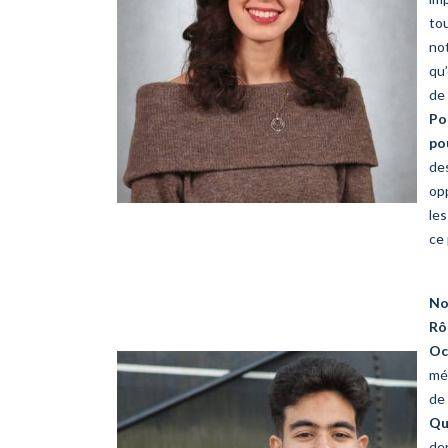
tou
no
qu’
de 
Po
po
des
op
le
ce 
No
Rô
Oc
mé
de
Qu
der