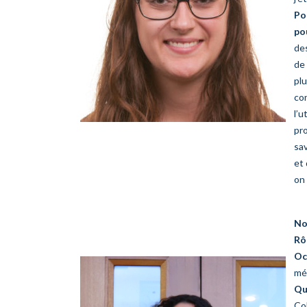
Po
po
des
de
plu
co
l’u
pr
sav
et 
on 
No
Rô
Oc
méd
Qu
Co