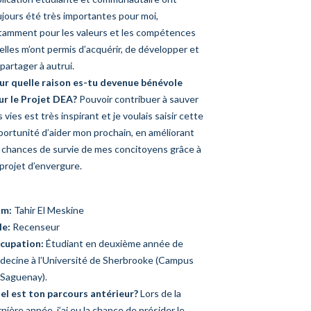
jours été très importantes pour moi,
tamment pour les valeurs et les compétences
elles m’ont permis d’acquérir, de développer et
partager à autrui.
ur quelle raison es-tu devenue bénévole
ur le Projet DEA?
Pouvoir contribuer à sauver
 vies est très inspirant et je voulais saisir cette
portunité d’aider mon prochain, en améliorant
s chances de survie de mes concitoyens grâce à
projet d’envergure.
m:
Tahir El Meskine
le:
Recenseur
cupation:
Étudiant en deuxième année de
decine à l’Université de Sherbrooke (Campus
 Saguenay).
el est ton parcours antérieur
?
Lors de la
nière année, j’ai eu la chance de présider le