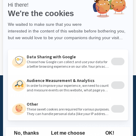
Qu’est-ce
Fondation
qu’un DEA?
Mot du président
Accès DEA
Histoire
Mission
Téléchargez
– Soins de réanimation
l’appli DEA-
– Soutien à la