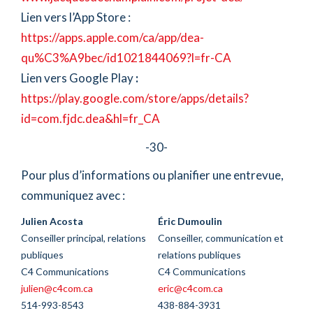
Lien vers l’App Store :
https://apps.apple.com/ca/app/dea-
qu%C3%A9bec/id1021844069?l=fr-CA
Lien vers Google Play
:
https://play.google.com/store/apps/details?
id=com.fjdc.dea&hl=fr_CA
-30-
Pour plus d’informations ou planifier une entrevue,
communiquez avec :
Julien Acosta
Éric Dumoulin
Conseiller principal, relations
Conseiller, communication et
publiques
relations publiques
C4 Communications
C4 Communications
julien@c4com.ca
eric@c4com.ca
514-993-8543
438-884-3931