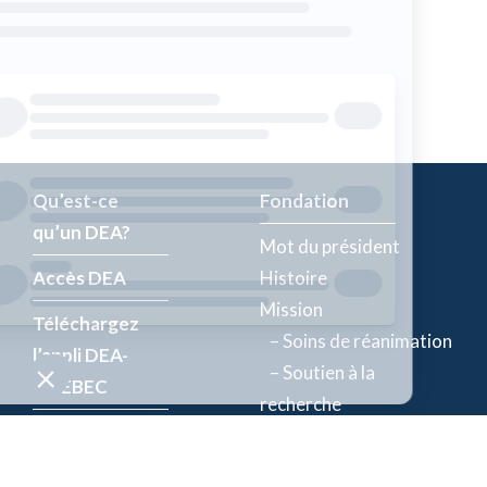
Qu’est-ce
Fondation
qu’un DEA?
Mot du président
Accès DEA
Histoire
Mission
Téléchargez
– Soins de réanimation
l’appli DEA-
– Soutien à la
QUÉBEC
recherche
Enregistrez un
Équipe
DEA
Partenaires