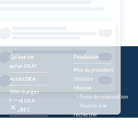
Qu’est-ce
Fondation
qu’un DEA?
Mot du président
Accès DEA
Histoire
Mission
Téléchargez
– Soins de réanimation
l’appli DEA-
– Soutien à la
QUÉBEC
recherche
Enregistrez un
Équipe
DEA
Partenaires