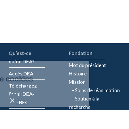
Qu’est-ce
Fondation
qu’un DEA?
Mot du président
Accès DEA
Histoire
Mission
Téléchargez
– Soins de réanimation
l’appli DEA-
– Soutien à la
QUÉBEC
recherche
Enregistrez un
Équipe
DEA
Partenaires