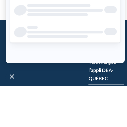
Qu’est-ce
qu’un DEA?
Accès DEA
Téléchargez
l’appli DEA-
QUÉBEC
Enregistrez un
DEA
P