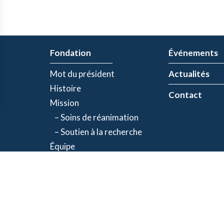
Fondation
Événements
Mot du président
Actualités
Histoire
Contact
Mission
– Soins de réanimation
– Soutien à la recherche
Équipe
Partenaires
olitique de confidentialité
| Numéro d'organisme de bienfaisance: 843634064RR00
©2026 Fondation Jacques-de Champlain. Tous droits réservés.
Une réalisation d’
Exolnet
et
C4 Communications