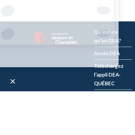
Qu’est-ce
qu’un DEA?
Accès DEA
Téléchargez
l’appli DEA-
QUÉBEC
Enregistrez un
DEA
P