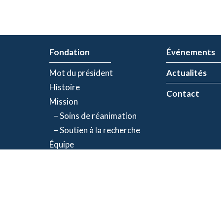
Fondation
Événements
Mot du président
Actualités
Histoire
Contact
Mission
– Soins de réanimation
– Soutien à la recherche
Équipe
Partenaires
olitique de confidentialité
| Numéro d'organisme de bienfaisance: 843634064RR00
©2026 Fondation Jacques-de Champlain. Tous droits réservés.
Une réalisation d’
Exolnet
et
C4 Communications