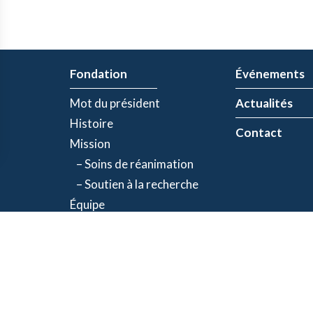
Fondation
Événements
Mot du président
Actualités
Histoire
Contact
Mission
– Soins de réanimation
– Soutien à la recherche
Équipe
Partenaires
olitique de confidentialité
| Numéro d'organisme de bienfaisance: 843634064RR00
©2026 Fondation Jacques-de Champlain. Tous droits réservés.
Une réalisation d’
Exolnet
et
C4 Communications