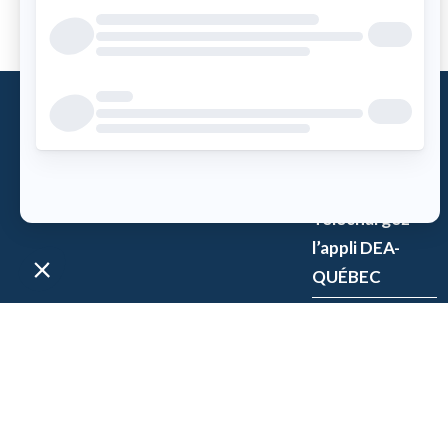
Qu’est-ce
qu’un DEA?
Accès DEA
Téléchargez
l’appli DEA-
QUÉBEC
Enregistrez un
DEA
P