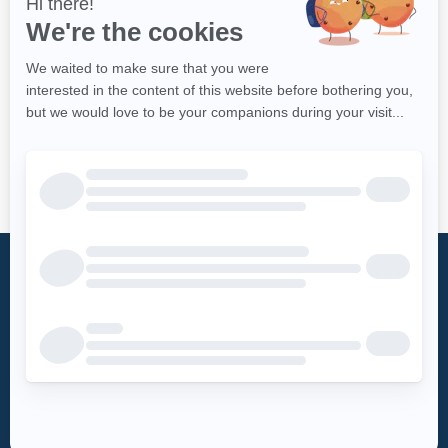
Qu’est-ce
Fondation
qu’un DEA?
Mot du président
Accès DEA
Histoire
Mission
Téléchargez
– Soins de réanimation
l’appli DEA-
– Soutien à la
QUÉBEC