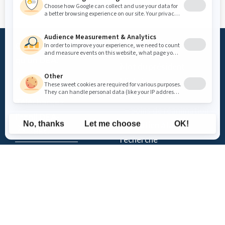
Qu’est-ce
Fondation
qu’un DEA?
Mot du président
Accès DEA
Histoire
Mission
Téléchargez
– Soins de réanimation
l’appli DEA-
– Soutien à la
QUÉBEC
recherche
Enregistrez un
Équipe
DEA
Partenaires
Événements
Suivez-nous
Actualités