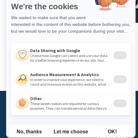
Qu’est-ce
qu’un DEA?
Accès DEA
Téléchargez