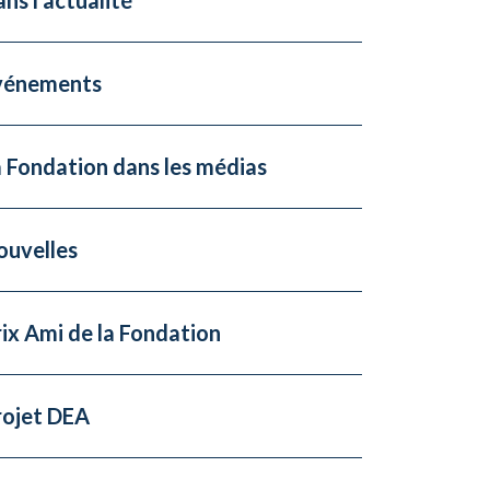
vénements
 Fondation dans les médias
ouvelles
ix Ami de la Fondation
rojet DEA