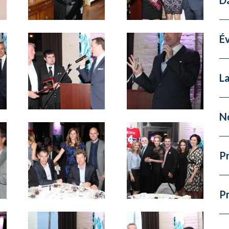
É
La
N
Pr
P