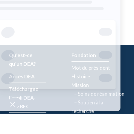
Qu’est-ce
Fondation
qu’un DEA?
Mot du président
Accès DEA
Histoire
Mission
Téléchargez
– Soins de réanimation
l’appli DEA-
– Soutien à la
QUÉBEC
recherche
Enregistrez un
Équipe
DEA
Partenaires