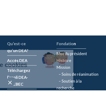
Qu’est-ce
Fondation
qu’un DEA?
Mot du président
Accès DEA
Histoire
Mission
Téléchargez
– Soins de réanimation
l’appli DEA-
– Soutien à la
QUÉBEC
recherche
Enregistrez un
Équipe
DEA
Partenaires