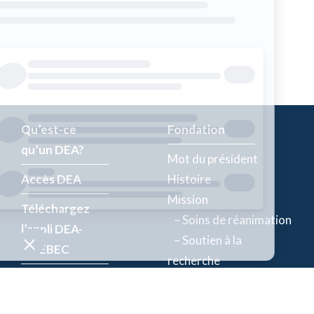
Qu’est-ce
Fondation
qu’un DEA?
Mot du président
Accès DEA
Histoire
Mission
Téléchargez
– Soins de réanimation
l’appli DEA-
– Soutien à la
QUÉBEC
recherche
Enregistrez un
Équipe
DEA
Partenaires