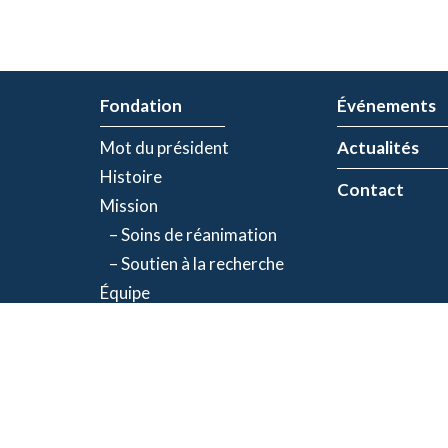
Fondation
Événements
Mot du président
Actualités
Histoire
Contact
Mission
– Soins de réanimation
– Soutien à la recherche
Équipe
Partenaires
olitique de confidentialité
| Numéro d'organisme de bienfaisance: 843634064RR00
©2026 Fondation Jacques-de Champlain. Tous droits réservés.
Une réalisation d’
Exolnet
et
C4 Communications