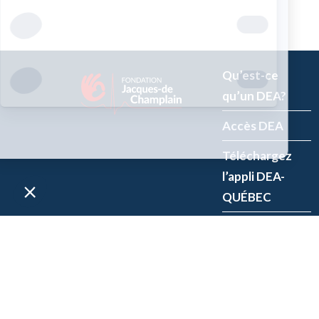
Qu’est-ce
qu’un DEA?
Accès DEA
Téléchargez
l’appli DEA-
QUÉBEC
Enregistrez un
DEA
P