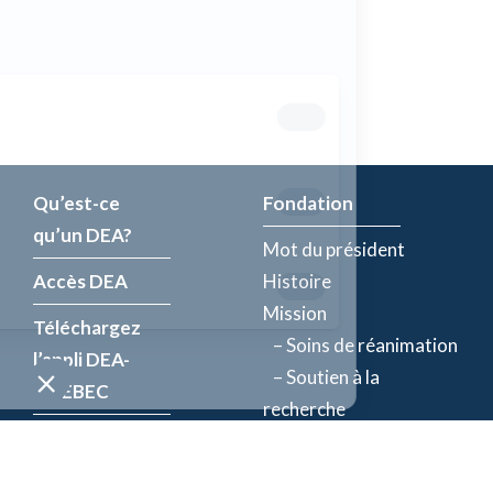
Qu’est-ce
Fondation
qu’un DEA?
Mot du président
Accès DEA
Histoire
Mission
Téléchargez
– Soins de réanimation
l’appli DEA-
– Soutien à la
QUÉBEC
recherche
Enregistrez un
Équipe
DEA
Partenaires