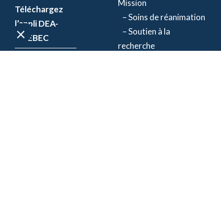
Mission
Téléchargez
– Soins de réanimation
l’appli DEA-
– Soutien à la
QUÉBEC
recherche
Enregistrez un
Équipe
DEA
Partenaires
Événements
Suivez-nous
Actualités
Contact
Politique de confidentialité
| Numéro d'organisme de
bienfaisance: 843634064RR0001
©2026 Fondation Jacques-de Champlain. Tous droits réservés.
Une réalisation d’
Exolnet
et
C4 Communications