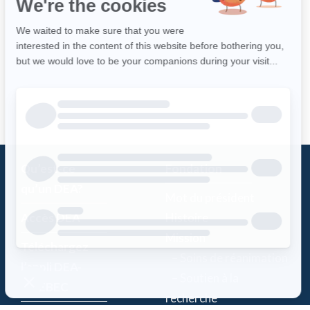
Qu’est-ce
Fondation
qu’un DEA?
Mot du président
Accès DEA
Histoire
Mission
Téléchargez
– Soins de réanimation
l’appli DEA-
– Soutien à la
QUÉBEC
recherche