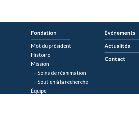
Fondation
Événements
Mot du président
Actualités
Histoire
Contact
Mission
– Soins de réanimation
– Soutien à la recherche
Équipe
Partenaires
olitique de confidentialité
| Numéro d'organisme de bienfaisance: 843634064RR00
©2026 Fondation Jacques-de Champlain. Tous droits réservés.
Une réalisation d’
Exolnet
et
C4 Communications