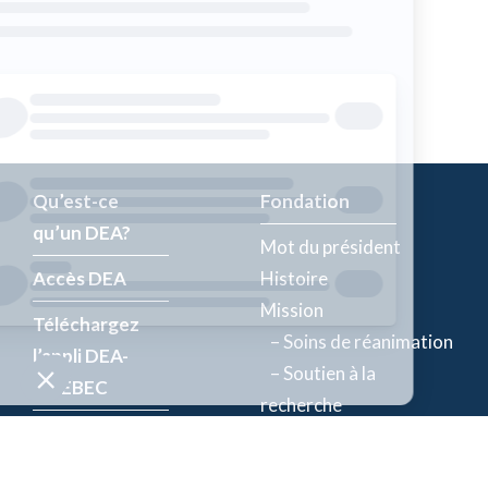
Qu’est-ce
Fondation
qu’un DEA?
Mot du président
Accès DEA
Histoire
Mission
Téléchargez
– Soins de réanimation
l’appli DEA-
– Soutien à la
QUÉBEC
recherche
Enregistrez un
Équipe
DEA
Partenaires