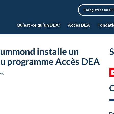
Enregistrez un D
Qu’est-ce qu’un DEA?
Accès DEA
Fondati
rummond installe un
S
e au programme Accès DEA
/25
C
Da