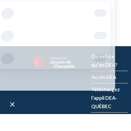
Qu’est-ce
qu’un DEA?
Accès DEA
Téléchargez
l’appli DEA-
QUÉBEC
Enregistrez un
DEA