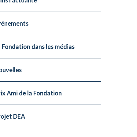
vénements
 Fondation dans les médias
ouvelles
ix Ami de la Fondation
rojet DEA