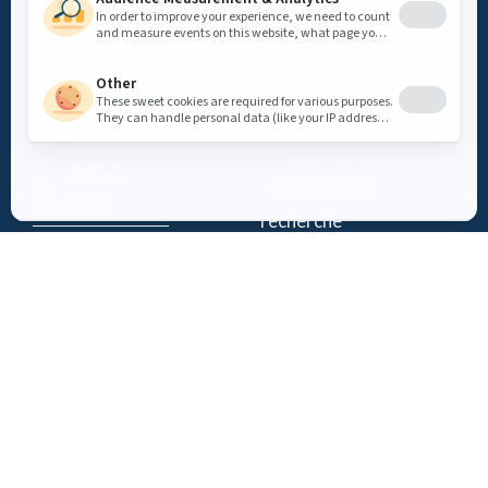
Qu’est-ce
Fondation
qu’un DEA?
Mot du président
Accès DEA
Histoire
Mission
Téléchargez
– Soins de réanimation
l’appli DEA-
– Soutien à la
QUÉBEC
recherche
Enregistrez un
Équipe
DEA
Partenaires
Événements
Suivez-nous
Actualités
Contact