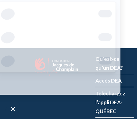
Qu’est-ce
qu’un DEA?
Accès DEA
Téléchargez
l’appli DEA-
QUÉBEC
Enregistrez un
DEA