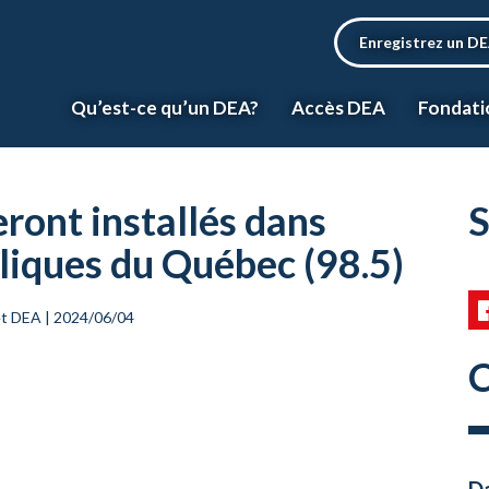
Enregistrez un D
Qu’est-ce qu’un DEA?
Accès DEA
Fondati
eront installés dans
S
bliques du Québec (98.5)
et DEA
|
2024/06/04
C
Da