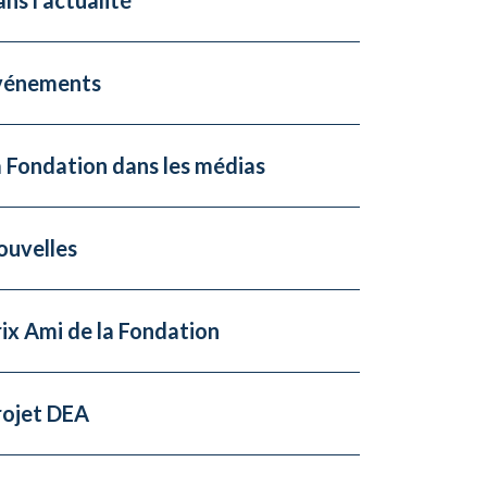
vénements
 Fondation dans les médias
ouvelles
ix Ami de la Fondation
rojet DEA