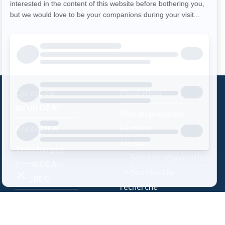
Qu’est-ce
Fondation
qu’un DEA?
Mot du président
Accès DEA
Histoire
Mission
Téléchargez
– Soins de réanimation
l’appli DEA-
– Soutien à la
QUÉBEC
recherche
Enregistrez un
Équipe
DEA
Partenaires