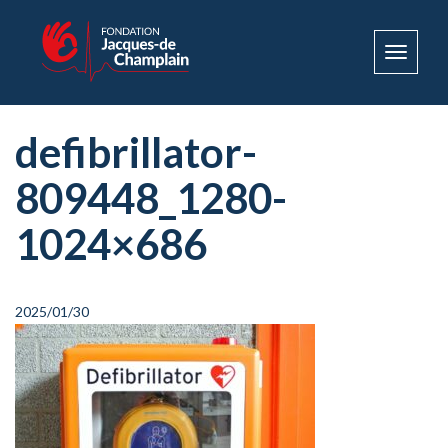
Toggle
navigat
defibrillator-
809448_1280-
1024×686
2025/01/30