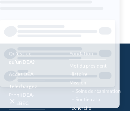
Qu’est-ce
Fondation
qu’un DEA?
Mot du président
Accès DEA
Histoire
Mission
Téléchargez
– Soins de réanimation
l’appli DEA-
– Soutien à la
QUÉBEC
recherche
Enregistrez un
Équipe
DEA
Partenaires