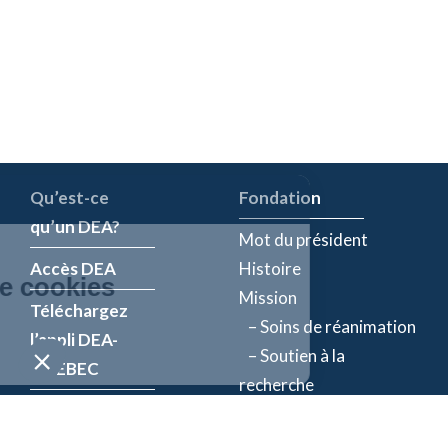
Qu’est-ce
Fondation
qu’un DEA?
Mot du président
Accès DEA
Histoire
Mission
Téléchargez
– Soins de réanimation
l’appli DEA-
– Soutien à la
QUÉBEC
recherche
Enregistrez un
Équipe
DEA
Partenaires