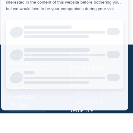
Qu’est-ce
Fondation
qu’un DEA?
Mot du président
Accès DEA
Histoire
Mission
Téléchargez
– Soins de réanimation
l’appli DEA-
– Soutien à la
QUÉBEC
recherche
Enregistrez un
Équipe
DEA
Partenaires