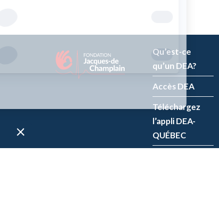
Qu’est-ce
qu’un DEA?
Accès DEA
Téléchargez
l’appli DEA-
QUÉBEC
Enregistrez un
DEA
P