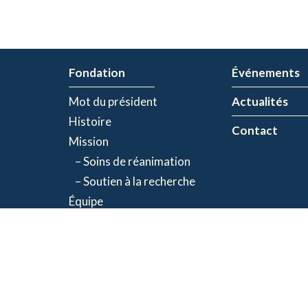
Fondation
Événements
Mot du président
Actualités
Histoire
Contact
Mission
– Soins de réanimation
– Soutien à la recherche
Équipe
Partenaires
olitique de confidentialité
| Numéro d'organisme de bienfaisance: 843634064RR00
©2026 Fondation Jacques-de Champlain. Tous droits réservés.
Une réalisation d’
Exolnet
et
C4 Communications