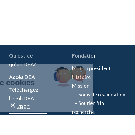
Qu’est-ce
Fondation
qu’un DEA?
Mot du président
Accès DEA
Histoire
Mission
Téléchargez
– Soins de réanimation
l’appli DEA-
– Soutien à la
QUÉBEC
recherche
Enregistrez un
Équipe
DEA
Partenaires