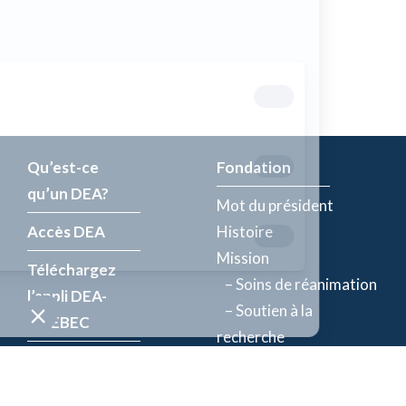
Qu’est-ce
Fondation
qu’un DEA?
Mot du président
Accès DEA
Histoire
Mission
Téléchargez
– Soins de réanimation
l’appli DEA-
– Soutien à la
QUÉBEC
recherche
Enregistrez un
Équipe
DEA
Partenaires