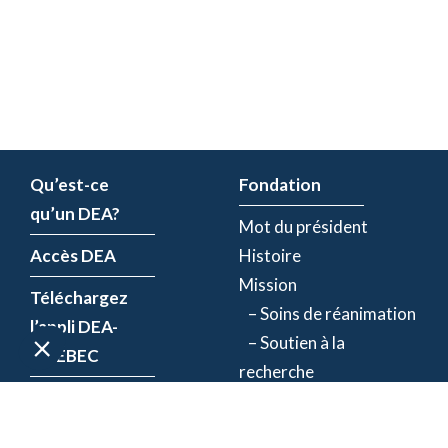
Qu’est-ce
Fondation
qu’un DEA?
Mot du président
Accès DEA
Histoire
Mission
Téléchargez
– Soins de réanimation
l’appli DEA-
– Soutien à la
QUÉBEC
recherche
Enregistrez un
Équipe
DEA
Partenaires